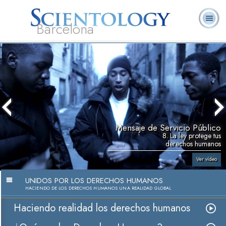
Barcelona
L. Ronald
¿Qué es
Ministros
Preguntas más
Libros
Hubbard
Scientology?
Voluntarios
frecuentes
Mensaje de Servicio Público
8. La ley protege tus
derechos humanos
Ver vídeo
UNIDOS POR LOS DERECHOS HUMANOS
HACIENDO DE LOS DERECHOS HUMANOS UNA REALIDAD GLOBAL
Haciendo realidad los derechos humanos