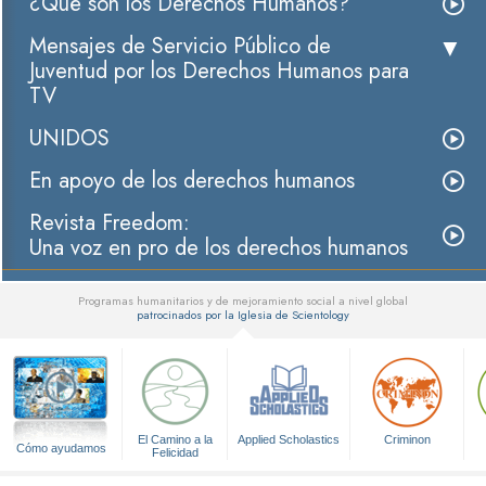
¿Qué son los Derechos Humanos?
Mensajes de Servicio Público de
Juventud por los Derechos Humanos para
TV
UNIDOS
En apoyo de los derechos humanos
Revista Freedom:
Una voz en pro de los derechos humanos
Programas humanitarios y de mejoramiento social a nivel global
patrocinados por la Iglesia de Scientology
▼
El Camino a la
Applied Scholastics
Criminon
Cómo ayudamos
Felicidad