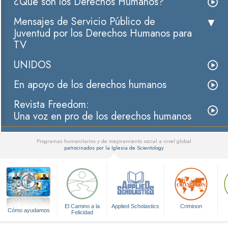
¿Qué son los Derechos Humanos?
Mensajes de Servicio Público de
Juventud por los Derechos Humanos para
TV
UNIDOS
En apoyo de los derechos humanos
Revista Freedom:
Una voz en pro de los derechos humanos
Programas humanitarios y de mejoramiento social a nivel global
patrocinados por la Iglesia de Scientology
▼
El Camino a la
Applied Scholastics
Criminon
Cómo ayudamos
Felicidad