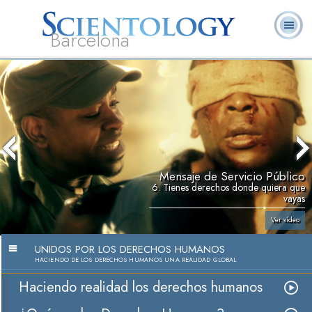
Barcelona
L. Ronald
¿Qué es
Ministros
Preguntas más
Libros
Hubbard
Scientology?
Voluntarios
frecuentes
Mensaje de Servicio Público
6. Tienes derechos donde quiera que
vayas
Ver vídeo
UNIDOS POR LOS DERECHOS HUMANOS
HACIENDO DE LOS DERECHOS HUMANOS UNA REALIDAD GLOBAL
Haciendo realidad los derechos humanos