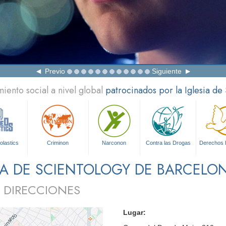
Previo
Siguiente
ento social a nivel global
patrocinados por la Iglesia de
olastics
Criminon
Narconon
Contra las Drogas
Derechos
IA DE SCIENTOLOGY DE BARCELO
 DIRECCIONES
Lugar: