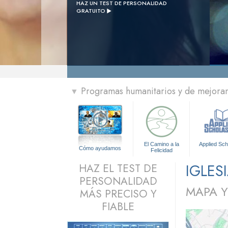
HAZ UN TEST DE PERSONALIDAD

GRATUITO
» Menú
Programas humanitarios y de mejorami
▼
El Camino a la
Applied Sch
Cómo ayudamos
Felicidad
IGLES
HAZ EL TEST DE
PERSONALIDAD
MAPA Y
MÁS PRECISO Y
FIABLE