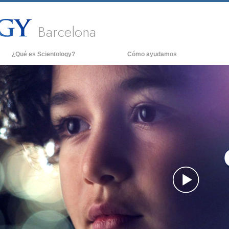
Barcelona
¿Qué es Scientology?
Cómo ayudamos
eencias y prácticas
Antece
edos y Códigos de Scientology
Dentro 
é dicen los scientologists acerca de
La org
ientology
noce a un Scientologist
ntro de una Iglesia
s Principios Básicos de Scientology
a introducción a Dianética
Play
or y Odio:
ué es Grandeza?
Vide