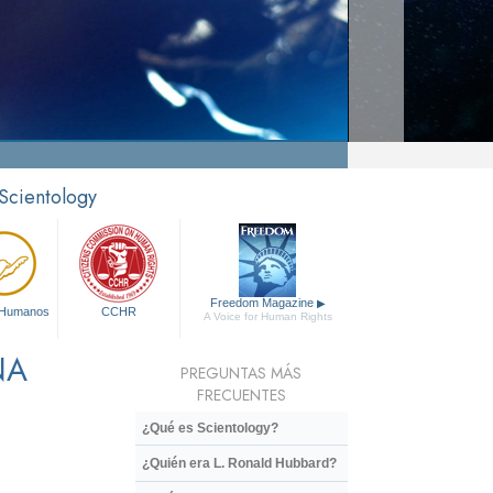
 Scientology
Freedom Magazine
▶
 Humanos
CCHR
A Voice for Human Rights
NA
PREGUNTAS MÁS
FRECUENTES
¿Qué es Scientology?
¿Quién era L. Ronald Hubbard?