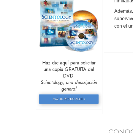
ilimitada
Además, 
superviv
con el u
Haz clic aquí para solicitar
una copia GRATUITA del
DVD:
Scientology, una descripción
general
HAZ TU PEDIDO AQUÍ »
CONOC