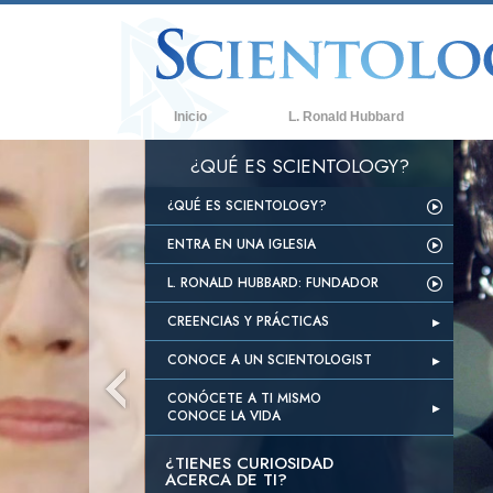
Inicio
L. Ronald Hubbard
Cr
¿QUÉ ES SCIENTOLOGY?
Cr
¿QUÉ ES SCIENTOLOGY?
Qu
ENTRA EN UNA IGLESIA
Sc
L. RONALD HUBBARD: FUNDADOR
Co
De
CREENCIAS Y PRÁCTICAS
Lo
CONOCE A UN SCIENTOLOGIST
Un
CONÓCETE A TI MISMO
CONOCE LA VIDA
Am
¿Q
¿TIENES CURIOSIDAD
ACERCA DE TI?