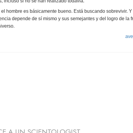
s, incluso si no se han realizado todavía.
el hombre es básicamente bueno. Está buscando sobrevivir. Y
encia depende de sí mismo y sus semejantes y del logro de la f
niverso.
ave
E A UN SCIENTOLOGIST