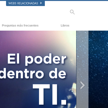
WEBS RELACIONADAS
Preguntas más frecuentes
Libros
dentes y principios básicos
Libros para principiantes
de una Iglesia
Libros de Audio
anización de Scientology
Conferencias introductorias
Films
o