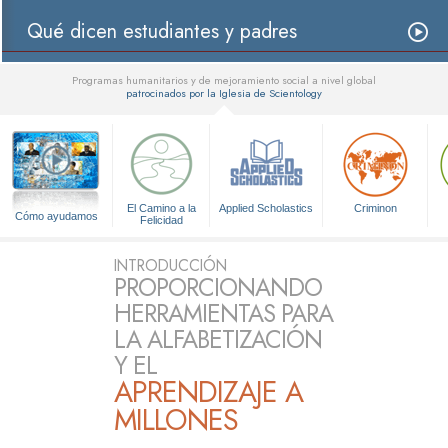
Qué dicen estudiantes y padres
Programas humanitarios y de mejoramiento social a nivel global
patrocinados por la Iglesia de Scientology
▼
El Camino a la
Applied Scholastics
Criminon
Cómo ayudamos
Felicidad
INTRODUCCIÓN
PROPORCIONANDO
HERRAMIENTAS PARA
LA ALFABETIZACIÓN
Y EL
APRENDIZAJE A
MILLONES