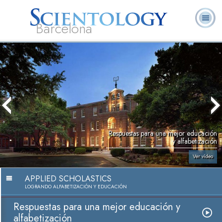
Barcelona
L. Ronald
¿Qué es
Ministros
Preguntas más
Libros
Hubbard
Scientology?
Voluntarios
frecuentes
Respuestas para una mejor educación
y alfabetización
Ver vídeo
APPLIED SCHOLASTICS
LOGRANDO ALFABETIZACIÓN Y EDUCACIÓN
Respuestas para una mejor educación y
alfabetización