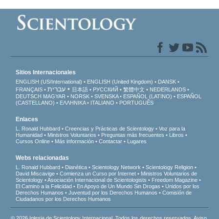
Sitios Internacionales
ENGLISH (US/International)
ENGLISH (United Kingdom)
DANSK
עברית
FRANÇAIS
日本語
РУССКИЙ
繁體中文
NEDERLANDS
DEUTSCH
MAGYAR
NORSK
SVENSKA
ESPAÑOL (LATINO)
ESPAÑOL
(CASTELLANO)
ΕΛΛΗΝΙΚA
ITALIANO
PORTUGUÊS
Enlaces
L. Ronald Hubbard
Creencias y Prácticas de Scientology
Voz para la
Humanidad
Ministros Voluntarios
Preguntas más frecuentes
Libros
Cursos Online
Más información
Contactar
Lugares
Webs relacionadas
L. Ronald Hubbard
Dianética
Scientology Network
Scientology Religion
David Miscavige
Comienza un Curso por Internet
Ministros Voluntarios de
Scientology
Asociación Internacional de Scientologists
Freedom Magazine
El Camino a la Felicidad
En Apoyo de Un Mundo Sin Drogas
Unidos por los
Derechos Humanos
Juventud por los Derechos Humanos
Comisión de
Ciudadanos por los Derechos Humanos
© 2026 Iglesia de Scientology Internacional. Todos los derechos reservados.
Aviso