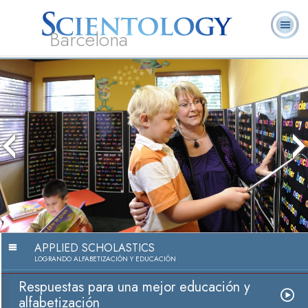
Barcelona
L. Ronald
¿Qué es
Ministros
Preguntas más
Libros
Hubbard
Scientology?
Voluntarios
frecuentes
APPLIED SCHOLASTICS
LOGRANDO ALFABETIZACIÓN Y EDUCACIÓN
Respuestas para una mejor educación y
alfabetización