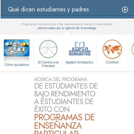
Qué dicen estudiantes y padres
Programas humanitarios y de mejoramiento social a nivel global
patrocinados por la Iglesia de Scientology
▼
El Camino a la
Applied Scholastics
Criminon
Cómo ayudamos
Felicidad
ACERCA DEL PROGRAMA
DE ESTUDIANTES DE
BAJO RENDIMIENTO
A ESTUDIANTES DE
ÉXITO CON
PROGRAMAS DE
ENSEÑANZA