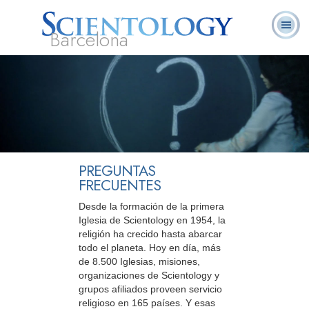
Barcelona
L. Ronald
¿Qué es
Ministros
Preguntas más
Libros
Hubbard
Scientology?
Voluntarios
frecuentes
PREGUNTAS
FRECUENTES
Desde la formación de la primera
Iglesia de Scientology en 1954, la
religión ha crecido hasta abarcar
todo el planeta. Hoy en día, más
de 8.500 Iglesias, misiones,
organizaciones de Scientology y
grupos afiliados proveen servicio
religioso en 165 países. Y esas