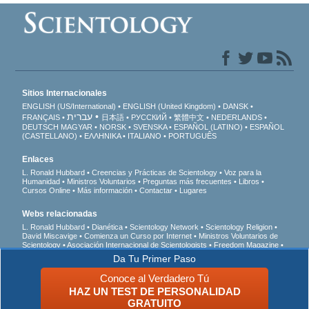
Sitios Internacionales
ENGLISH (US/International)
ENGLISH (United Kingdom)
DANSK
עברית
FRANÇAIS
日本語
РУССКИЙ
繁體中文
NEDERLANDS
DEUTSCH
MAGYAR
NORSK
SVENSKA
ESPAÑOL (LATINO)
ESPAÑOL
(CASTELLANO)
ΕΛΛΗΝΙΚA
ITALIANO
PORTUGUÊS
Enlaces
L. Ronald Hubbard
Creencias y Prácticas de Scientology
Voz para la
Humanidad
Ministros Voluntarios
Preguntas más frecuentes
Libros
Cursos Online
Más información
Contactar
Lugares
Webs relacionadas
L. Ronald Hubbard
Dianética
Scientology Network
Scientology Religion
David Miscavige
Comienza un Curso por Internet
Ministros Voluntarios de
Scientology
Asociación Internacional de Scientologists
Freedom Magazine
El Camino a la Felicidad
En Apoyo de Un Mundo Sin Drogas
Unidos por los
Da Tu Primer Paso
Derechos Humanos
Juventud por los Derechos Humanos
Comisión de
Ciudadanos por los Derechos Humanos
Conoce al Verdadero Tú
HAZ UN TEST DE PERSONALIDAD
© 2026 Iglesia de Scientology Internacional. Todos los derechos reservados.
Aviso
GRATUITO
de Privacidad
•
Política de cookies
•
Términos de Uso
•
Aviso Legal