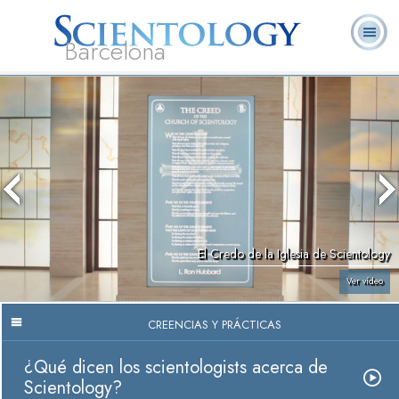
Barcelona
L. Ronald
¿Qué es
Ministros
Preguntas más
Libros
Hubbard
Scientology?
Voluntarios
frecuentes
El Credo de la Iglesia de Scientology
Ver vídeo
CREENCIAS Y PRÁCTICAS
¿Qué dicen los scientologists acerca de
Scientology?