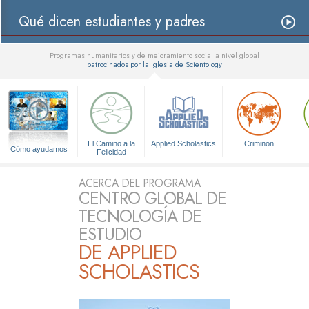
Qué dicen estudiantes y padres
Programas humanitarios y de mejoramiento social a nivel global
patrocinados por la Iglesia de Scientology
▼
El Camino a la
Applied Scholastics
Criminon
Cómo ayudamos
Felicidad
ACERCA DEL PROGRAMA
CENTRO GLOBAL DE
TECNOLOGÍA DE
ESTUDIO
DE APPLIED
SCHOLASTICS