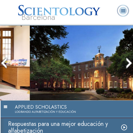
Barcelona
L. Ronald
¿Qué es
Ministros
Preguntas más
Libros
Hubbard
Scientology?
Voluntarios
frecuentes
Respuestas para una mejor educación
y alfabetización
Ver vídeo
APPLIED SCHOLASTICS
LOGRANDO ALFABETIZACIÓN Y EDUCACIÓN
Respuestas para una mejor educación y
alfabetización