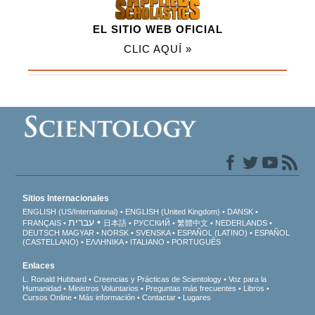
EL SITIO WEB OFICIAL
CLIC AQUÍ »
Sitios Internacionales
ENGLISH (US/International)
ENGLISH (United Kingdom)
DANSK
עברית
FRANÇAIS
日本語
РУССКИЙ
繁體中文
NEDERLANDS
DEUTSCH
MAGYAR
NORSK
SVENSKA
ESPAÑOL (LATINO)
ESPAÑOL
(CASTELLANO)
ΕΛΛΗΝΙΚA
ITALIANO
PORTUGUÊS
Enlaces
L. Ronald Hubbard
Creencias y Prácticas de Scientology
Voz para la
Humanidad
Ministros Voluntarios
Preguntas más frecuentes
Libros
Cursos Online
Más información
Contactar
Lugares