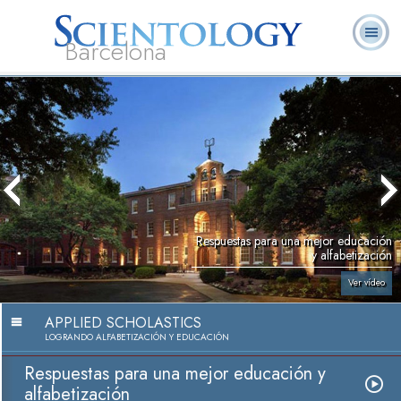
Barcelona
L. Ronald
¿Qué es
Ministros
Preguntas más
Libros
Hubbard
Scientology?
Voluntarios
frecuentes
Respuestas para una mejor educación
y alfabetización
Ver vídeo
APPLIED SCHOLASTICS
LOGRANDO ALFABETIZACIÓN Y EDUCACIÓN
Respuestas para una mejor educación y
alfabetización