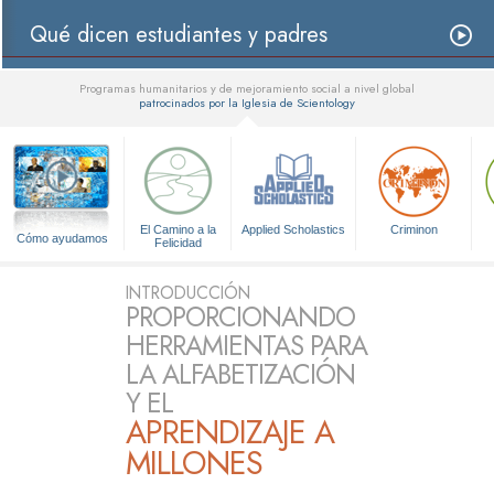
Qué dicen estudiantes y padres
Programas humanitarios y de mejoramiento social a nivel global
patrocinados por la Iglesia de Scientology
▼
El Camino a la
Applied Scholastics
Criminon
Cómo ayudamos
Felicidad
INTRODUCCIÓN
PROPORCIONANDO
HERRAMIENTAS PARA
LA ALFABETIZACIÓN
Y EL
APRENDIZAJE A
MILLONES