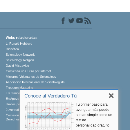
Webs relacionadas
L. Ronald Hubbard
Dianética
Scientology Network
Scientology Religion
David Miscavige
Comienza un Curso por Internet
Ministros Voluntarios de Scientology
Asociación Internacional de Scientologists
Freedom Magazine
El Camino a la Felicidad
Conoce al Verdadero Tú
En Apoyo de Un Mundo Sin Drogas
Tu primer paso para
Unidos por los Derechos Humanos
averiguar más puede
Juventud por los Derechos Humanos
ser tan simple como un
Comisión de Ciudadanos por los
Derechos Humanos
test de
personalidad gratuito.