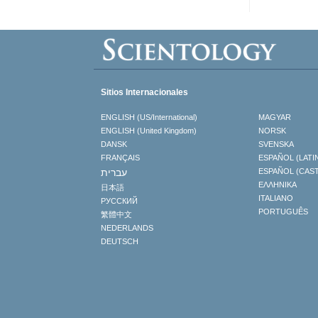
Sitios Internacionales
ENGLISH (US/International)
MAGYAR
ENGLISH (United Kingdom)
NORSK
DANSK
SVENSKA
FRANÇAIS
ESPAÑOL (LATI
עברית
ESPAÑOL (CAS
ΕΛΛΗΝΙΚA
日本語
ITALIANO
РУССКИЙ
PORTUGUÊS
繁體中文
NEDERLANDS
DEUTSCH