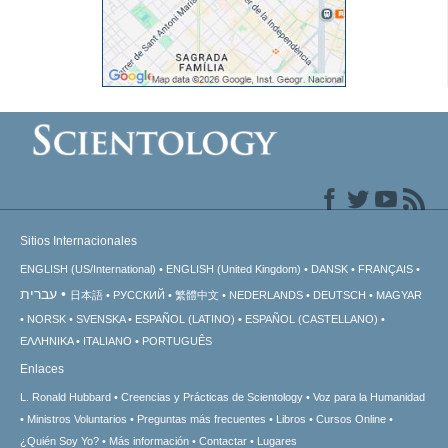
Sitios Internacionales
ENGLISH (US/International)
ENGLISH (United Kingdom)
DANSK
FRANÇAIS
עברית
日本語
РУССКИЙ
繁體中文
NEDERLANDS
DEUTSCH
MAGYAR
NORSK
SVENSKA
ESPAÑOL (LATINO)
ESPAÑOL (CASTELLANO)
ΕΛΛΗΝΙΚA
ITALIANO
PORTUGUÊS
Enlaces
L. Ronald Hubbard
Creencias y Prácticas de Scientology
Voz para la Humanidad
Ministros Voluntarios
Preguntas más frecuentes
Libros
Cursos Online
¿Quién Soy Yo?
Más información
Contactar
Lugares