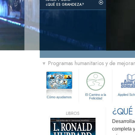
¿QUÉ ES GRANDEZA?
Programas humanitarios y de mejorami
▼
El Camino a la
Applied Sch
Cómo ayudamos
Felicidad
¿QUÉ
LIBROS
Desarrolla
completa y