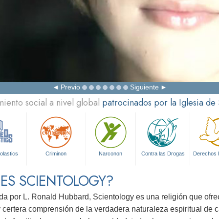
Previo
Siguiente
ento social a nivel global
patrocinados por la Iglesia de
olastics
Criminon
Narconon
Contra las Drogas
Derechos
 ES SCIENTOLOGY?
da por L. Ronald Hubbard, Scientology es una religión que ofr
 certera comprensión de la verdadera naturaleza espiritual de 