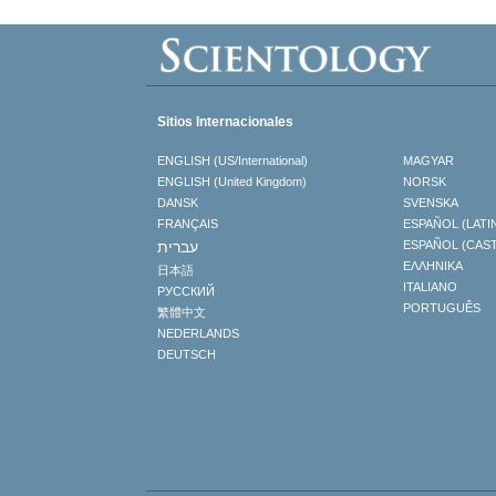
Sitios Internacionales
ENGLISH (US/International)
MAGYAR
ENGLISH (United Kingdom)
NORSK
DANSK
SVENSKA
FRANÇAIS
ESPAÑOL (LATI
עברית
ESPAÑOL (CAS
ΕΛΛΗΝΙΚA
日本語
ITALIANO
РУССКИЙ
PORTUGUÊS
繁體中文
NEDERLANDS
DEUTSCH