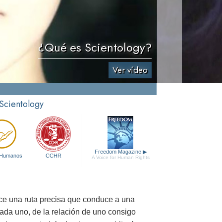
¿Qué es Scientology?
Ver vídeo
 Scientology
Freedom Magazine
▶
 Humanos
CCHR
A Voice for Human Rights
ece una ruta precisa que conduce a una
cada uno, de la relación de uno consigo