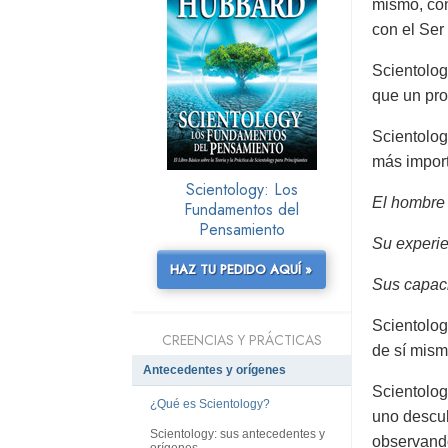
mismo, con 
con el Se
Scientolog
que un pro
Scientolog
más import
Scientology: Los
El hombre e
Fundamentos del
Pensamiento
Su experie
HAZ TU PEDIDO AQUÍ »
Sus capaci
Scientolog
CREENCIAS Y PRÁCTICAS
de sí mism
Antecedentes y orígenes
Scientology
¿Qué es Scientology?
uno descub
Scientology: sus antecedentes y
observando
orígenes