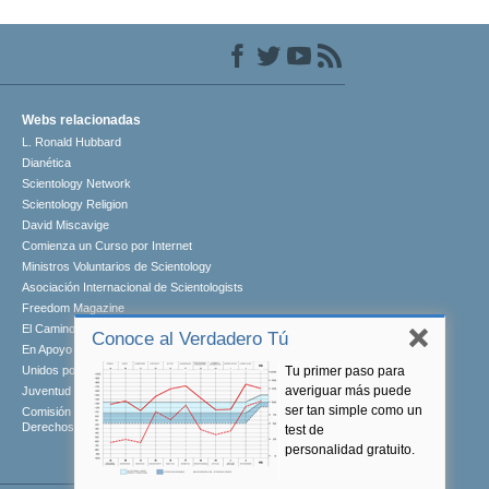
Webs relacionadas
L. Ronald Hubbard
Dianética
Scientology Network
Scientology Religion
David Miscavige
Comienza un Curso por Internet
Ministros Voluntarios de Scientology
Asociación Internacional de Scientologists
Freedom Magazine
El Camino a la Felicidad
Conoce al Verdadero Tú
En Apoyo de Un Mundo Sin Drogas
Tu primer paso para
Unidos por los Derechos Humanos
averiguar más puede
Juventud por los Derechos Humanos
ser tan simple como un
Comisión de Ciudadanos por los
Derechos Humanos
test de
personalidad gratuito.