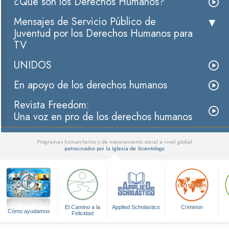
¿Qué son los Derechos Humanos?
Mensajes de Servicio Público de
Juventud por los Derechos Humanos para
TV
UNIDOS
En apoyo de los derechos humanos
Revista Freedom:
Una voz en pro de los derechos humanos
Programas humanitarios y de mejoramiento social a nivel global
patrocinados por la Iglesia de Scientology
▼
El Camino a la
Applied Scholastics
Criminon
Cómo ayudamos
Felicidad