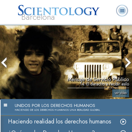
Barcelona
L. Ronald
¿Qué es
Ministros
Preguntas más
Libros
Hubbard
Scientology?
Voluntarios
frecuentes
Mensaje de Servicio Público
14. El derecho a recibir asilo
Ver vídeo
UNIDOS POR LOS DERECHOS HUMANOS
HACIENDO DE LOS DERECHOS HUMANOS UNA REALIDAD GLOBAL
Haciendo realidad los derechos humanos