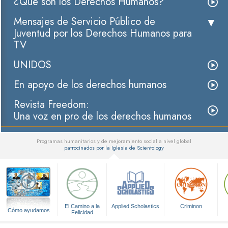
¿Qué son los Derechos Humanos?
Mensajes de Servicio Público de
Juventud por los Derechos Humanos para
TV
UNIDOS
En apoyo de los derechos humanos
Revista Freedom:
Una voz en pro de los derechos humanos
Programas humanitarios y de mejoramiento social a nivel global
patrocinados por la Iglesia de Scientology
▼
El Camino a la
Applied Scholastics
Criminon
Cómo ayudamos
Felicidad