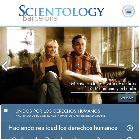
Barcelona
L. Ronald
¿Qué es
Ministros
Preguntas más
Libros
Hubbard
Scientology?
Voluntarios
frecuentes
Mensaje de Servicio Público
16. Matrimonio y la familia
Ver vídeo
UNIDOS POR LOS DERECHOS HUMANOS
HACIENDO DE LOS DERECHOS HUMANOS UNA REALIDAD GLOBAL
Haciendo realidad los derechos humanos