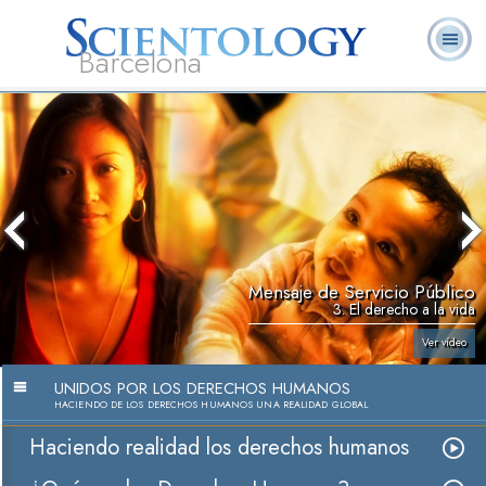
Barcelona
L. Ronald
¿Qué es
Ministros
Preguntas más
Libros
Hubbard
Scientology?
Voluntarios
frecuentes
Mensaje de Servicio Público
3. El derecho a la vida
Ver vídeo
UNIDOS POR LOS DERECHOS HUMANOS
HACIENDO DE LOS DERECHOS HUMANOS UNA REALIDAD GLOBAL
Haciendo realidad los derechos humanos