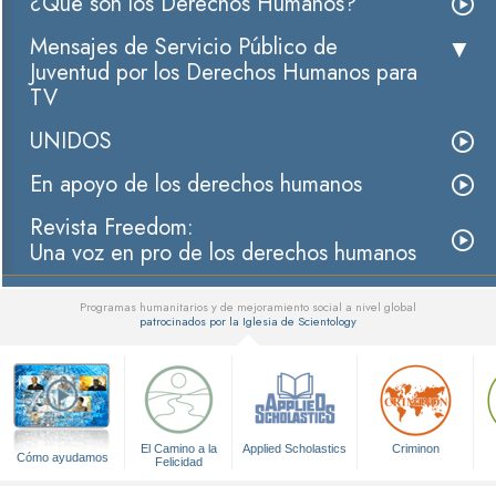
¿Qué son los Derechos Humanos?
Mensajes de Servicio Público de
Juventud por los Derechos Humanos para
TV
UNIDOS
En apoyo de los derechos humanos
Revista Freedom:
Una voz en pro de los derechos humanos
Programas humanitarios y de mejoramiento social a nivel global
patrocinados por la Iglesia de Scientology
▼
El Camino a la
Applied Scholastics
Criminon
Cómo ayudamos
Felicidad