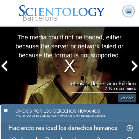
Barcelona
L. Ronald
¿Qué es
Ministros
Preguntas más
Libros
Hubbard
Scientology?
Voluntarios
frecuentes
The media could not be loaded, either
because the server or network failed or
because the format is not supported.
Mensaje de Servicio Público
2. No discrimines
Ver vídeo
UNIDOS POR LOS DERECHOS HUMANOS
HACIENDO DE LOS DERECHOS HUMANOS UNA REALIDAD GLOBAL
Haciendo realidad los derechos humanos