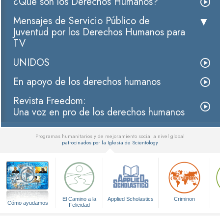
¿Qué son los Derechos Humanos?
Mensajes de Servicio Público de
Juventud por los Derechos Humanos para
TV
UNIDOS
En apoyo de los derechos humanos
Revista Freedom:
Una voz en pro de los derechos humanos
Programas humanitarios y de mejoramiento social a nivel global
patrocinados por la Iglesia de Scientology
▼
El Camino a la
Applied Scholastics
Criminon
Cómo ayudamos
Felicidad