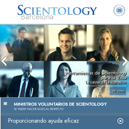
Barcelona
L. Ronald
¿Qué es
Ministros
Preguntas más
Libros
Hubbard
Scientology?
Voluntarios
frecuentes
Herramientas de Scientology
para la Vida
La causa de la supresión
Ver vídeo
MINISTROS VOLUNTARIOS DE SCIENTOLOGY
SE
PUEDE
HACER ALGO AL RESPECTO
Proporcionando ayuda eficaz