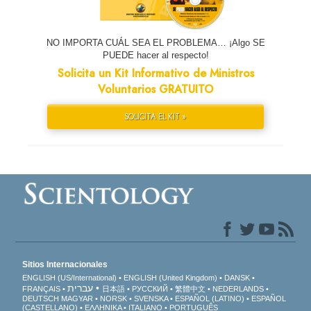
NO IMPORTA CUÁL SEA EL PROBLEMA… ¡Algo SE
PUEDE hacer al respecto!
Solicita un Kit Informativo de Ministros
Voluntarios GRATUITO
SOLICITA EL KIT »
Sitios Internacionales
ENGLISH (US/International)
ENGLISH (United Kingdom)
DANSK
עברית
FRANÇAIS
日本語
РУССКИЙ
繁體中文
NEDERLANDS
DEUTSCH
MAGYAR
NORSK
SVENSKA
ESPAÑOL (LATINO)
ESPAÑOL
(CASTELLANO)
ΕΛΛΗΝΙΚA
ITALIANO
PORTUGUÊS