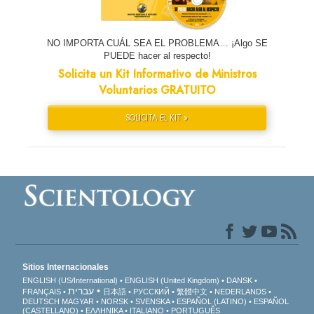
NO IMPORTA CUÁL SEA EL PROBLEMA… ¡Algo SE
PUEDE hacer al respecto!
Solicita un Kit Informativo de Ministros
Voluntarios GRATUITO
SOLICITA EL KIT »
Sitios Internacionales
ENGLISH (US/International)
ENGLISH (United Kingdom)
DANSK
עברית
FRANÇAIS
日本語
РУССКИЙ
繁體中文
NEDERLANDS
DEUTSCH
MAGYAR
NORSK
SVENSKA
ESPAÑOL (LATINO)
ESPAÑOL
(CASTELLANO)
ΕΛΛΗΝΙΚA
ITALIANO
PORTUGUÊS