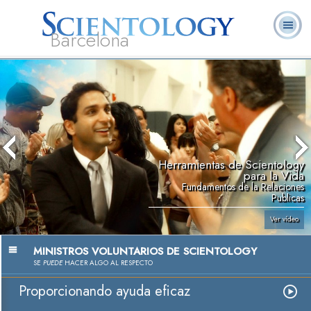
Barcelona
L. Ronald
¿Qué es
Ministros
Preguntas más
Libros
Hubbard
Scientology?
Voluntarios
frecuentes
Herramientas de Scientology
para la Vida
Fundamentos de la Relaciones
Publicas
Ver vídeo
MINISTROS VOLUNTARIOS DE SCIENTOLOGY
SE
PUEDE
HACER ALGO AL RESPECTO
Proporcionando ayuda eficaz