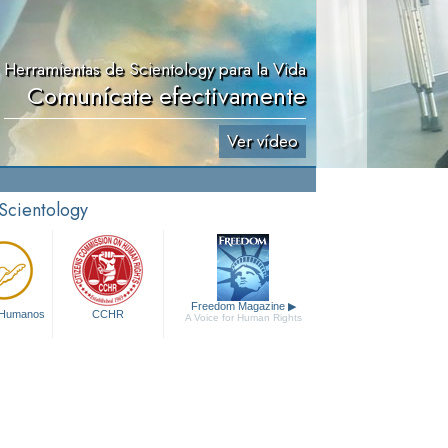
Herramientas de Scientology para la Vida
Comunícate efectivamente
Ver vídeo
 Scientology
Freedom Magazine
▶
 Humanos
CCHR
A Voice for Human Rights