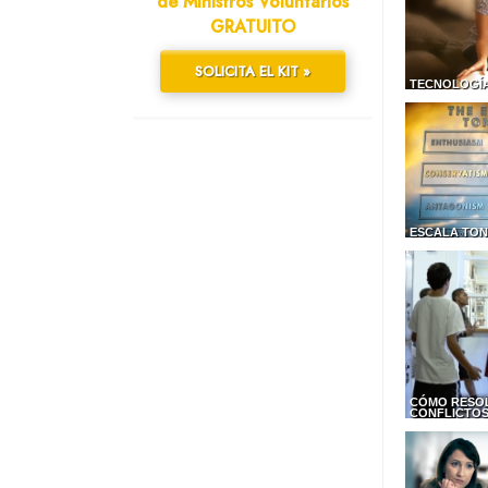
de Ministros Voluntarios
GRATUITO
SOLICITA EL KIT »
TECNOLOGÍA
ESCALA TON
CÓMO RESO
CONFLICTO