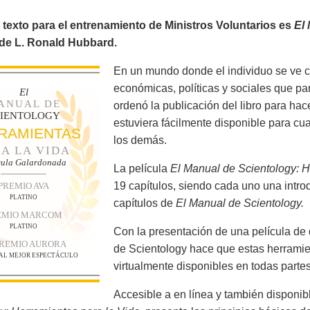
e texto para el entrenamiento de Ministros Voluntarios es
El
 de L. Ronald Hubbard.
En un mundo donde el individuo se ve 
económicas, políticas y sociales que p
El
ANUAL DE
ordenó la publicación del libro para hac
CIENTOLOGY
estuviera fácilmente disponible para cu
RAMIENTAS
los demás.
A LA VIDA
cula Galardonada
La película
El Manual de Scientology: H
19 capítulos, siendo cada uno una intro
PREMIO AVA
PLATINO
capítulos de
El Manual de Scientology.
EMIO MARCOM
PLATINO
Con la presentación de una película de 
PREMIO AURORA
de Scientology hace que estas herramie
 AL MEJOR ESPECTÁCULO
virtualmente disponibles en todas partes
Accesible a en línea y también disponib