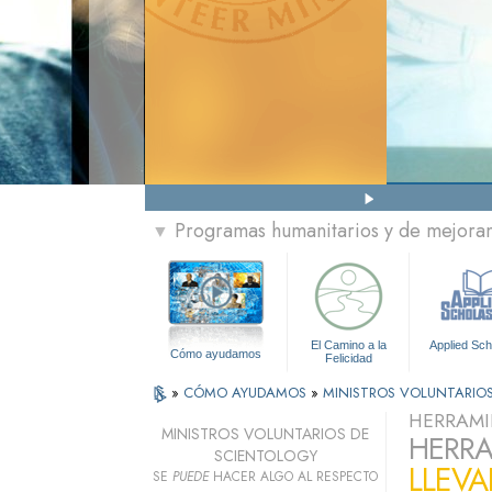
Programas humanitarios y de mejorami
▼
El Camino a la
Applied Sch
Cómo ayudamos
Felicidad
»
CÓMO AYUDAMOS
»
MINISTROS VOLUNTARIO
HERRAMI
MINISTROS VOLUNTARIOS DE
HERRA
SCIENTOLOGY
LLEVA
SE
PUEDE
HACER ALGO AL RESPECTO