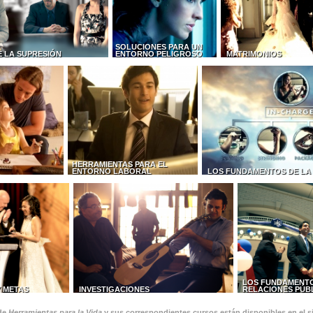
SOLUCIONES PARA UN
E LA SUPRESIÓN
ENTORNO PELIGROSO
MATRIMONIOS
HERRAMIENTAS PARA EL
ENTORNO LABORAL
LOS FUNDAMENTOS DE LA
LOS FUNDAMENTO
Y METAS
INVESTIGACIONES
RELACIONES PÚB
 de
Herramientas para la Vida
y sus correspondientes cursos están disponibles en el si