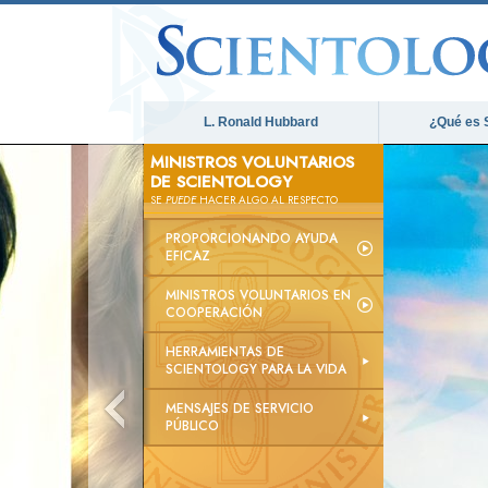
L. Ronald Hubbard
¿Qué es 
MINISTROS VOLUNTARIOS
DE SCIENTOLOGY
SE
PUEDE
HACER ALGO AL RESPECTO
PROPORCIONANDO AYUDA
EFICAZ
MINISTROS VOLUNTARIOS EN
COOPERACIÓN
HERRAMIENTAS DE
SCIENTOLOGY PARA LA VIDA
MENSAJES DE SERVICIO
PÚBLICO