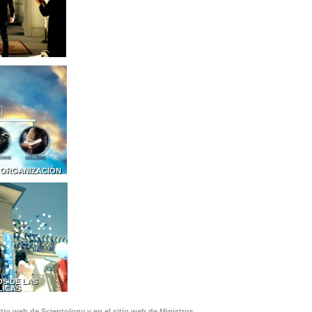
 ORGANIZACIÓN
S DE LAS
LICAS
tio web de Scientology y en el sitio web de Ministros