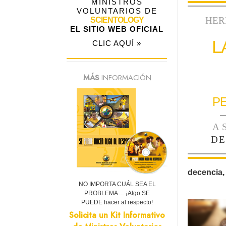
MINISTROS
VOLUNTARIOS DE
HER
SCIENTOLOGY
EL SITIO WEB OFICIAL
L
CLIC AQUÍ »
MÁS
INFORMACIÓN
P
—
A
DE
decencia,
NO IMPORTA CUÁL SEA EL
PROBLEMA… ¡Algo SE
PUEDE hacer al respecto!
Solicita un Kit Informativo