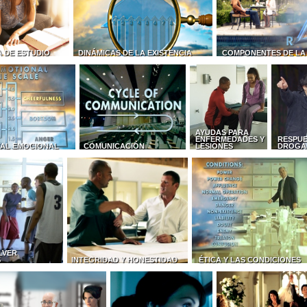
 DE ESTUDIO
DINÁMICAS DE LA EXISTENCIA
COMPONENTES DE LA
AYUDAS PARA
ENFERMEDADES Y
RESPUE
AL EMOCIONAL
COMUNICACIÓN
LESIONES
DROGA
LVER
S
INTEGRIDAD Y HONESTIDAD
ÉTICA Y LAS CONDICIONES