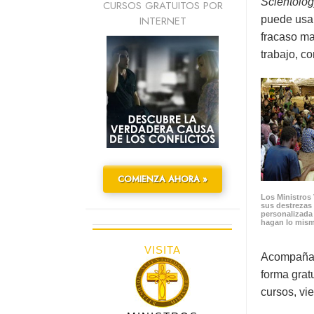
Scientolog
CURSOS GRATUITOS POR
INTERNET
puede usar
fracaso ma
trabajo, c
COMIENZA AHORA »
Los Ministros 
sus destrezas
personalizada
hagan lo mis
VISITA
Acompañand
forma gratu
cursos, vi