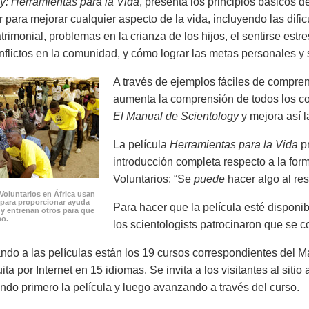
y: Herramientas para la Vida
, presenta los principios básicos 
 para mejorar cualquier aspecto de la vida, incluyendo las dif
trimonial, problemas en la crianza de los hijos, el sentirse est
onflictos en la comunidad, y cómo lograr las metas personales y 
A través de ejemplos fáciles de compren
aumenta la comprensión de todos los co
El Manual de Scientology
y mejora así l
La película
Herramientas para la Vida
pr
introducción completa respecto a la form
Voluntarios: “Se
puede
hacer algo al res
Voluntarios en África usan
 para proporcionar ayuda
Para hacer que la película esté disponi
 y entrenan otros para que
mo.
los scientologists patrocinaron que se co
o a las películas están los 19 cursos correspondientes del Ma
ita por Internet en 15 idiomas. Se invita a los visitantes al siti
endo primero la película y luego avanzando a través del curso.