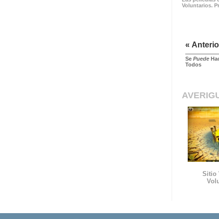
Voluntarios. P
« Anterio
Se
Puede
Hac
Todos
AVERIG
Sitio
Vol