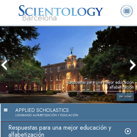
Barcelona
L. Ronald
¿Qué es
Ministros
Preguntas más
Libros
Hubbard
Scientology?
Voluntarios
frecuentes
Respuestas para una mejor educación
y alfabetización
Ver vídeo
APPLIED SCHOLASTICS
LOGRANDO ALFABETIZACIÓN Y EDUCACIÓN
Respuestas para una mejor educación y
alfabetización