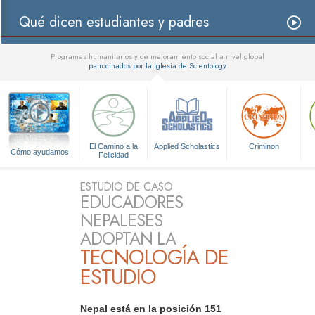
Qué dicen estudiantes y padres
Programas humanitarios y de mejoramiento social a nivel global
patrocinados por la Iglesia de Scientology
▼
El Camino a la
Applied Scholastics
Criminon
Cómo ayudamos
Felicidad
ESTUDIO DE CASO
EDUCADORES
NEPALESES
ADOPTAN LA
TECNOLOGÍA DE
ESTUDIO
Nepal está en la posición 151