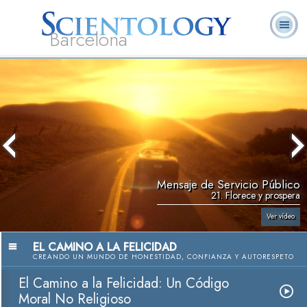
Barcelona
L. Ronald
¿Qué es
Ministros
Preguntas más
Libros
Hubbard
Scientology?
Voluntarios
frecuentes
Mensaje de Servicio Público
21. Florece y prospera
Ver vídeo
EL CAMINO A LA FELICIDAD
CREANDO UN MUNDO DE HONESTIDAD, CONFIANZA Y AUTORESPETO
El Camino a la Felicidad: Un Código
Moral No Religioso