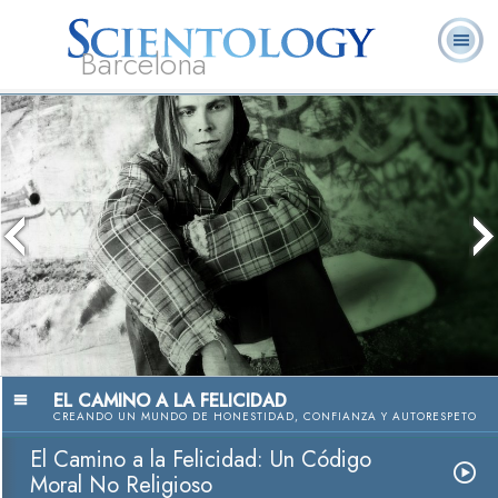
Barcelona
L. Ronald
¿Qué es
Ministros
Preguntas más
Libros
Hubbard
Scientology?
Voluntarios
frecuentes
EL CAMINO A LA FELICIDAD
CREANDO UN MUNDO DE HONESTIDAD, CONFIANZA Y AUTORESPETO
El Camino a la Felicidad: Un Código
Moral No Religioso