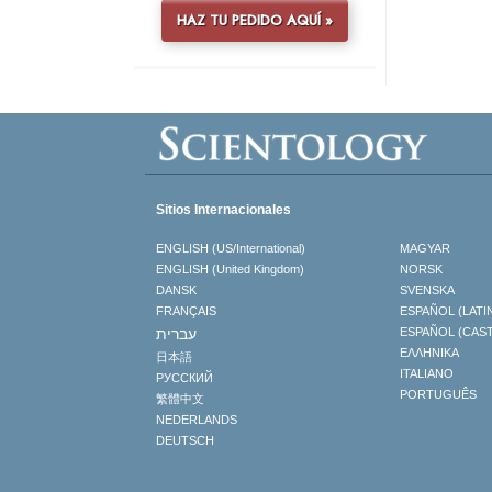
HAZ TU PEDIDO AQUÍ »
Sitios Internacionales
ENGLISH (US/International)
MAGYAR
ENGLISH (United Kingdom)
NORSK
DANSK
SVENSKA
FRANÇAIS
ESPAÑOL (LATI
עברית
ESPAÑOL (CAS
ΕΛΛΗΝΙΚA
日本語
ITALIANO
РУССКИЙ
PORTUGUÊS
繁體中文
NEDERLANDS
DEUTSCH