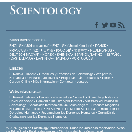
Sitios Internacionales
ENGLISH (US/International)
ENGLISH (United Kingdom)
DANSK
עברית
FRANÇAIS
日本語
РУССКИЙ
繁體中文
NEDERLANDS
DEUTSCH
MAGYAR
NORSK
SVENSKA
ESPAÑOL (LATINO)
ESPAÑOL
(CASTELLANO)
ΕΛΛΗΝΙΚA
ITALIANO
PORTUGUÊS
Enlaces
L. Ronald Hubbard
Creencias y Prácticas de Scientology
Voz para la
Humanidad
Ministros Voluntarios
Preguntas más frecuentes
Libros
Cursos Online
Más información
Contactar
Lugares
Webs relacionadas
L. Ronald Hubbard
Dianética
Scientology Network
Scientology Religion
David Miscavige
Comienza un Curso por Internet
Ministros Voluntarios de
Scientology
Asociación Internacional de Scientologists
Freedom Magazine
El Camino a la Felicidad
En Apoyo de Un Mundo Sin Drogas
Unidos por los
Derechos Humanos
Juventud por los Derechos Humanos
Comisión de
Ciudadanos por los Derechos Humanos
© 2026 Iglesia de Scientology Internacional. Todos los derechos reservados.
Aviso
de Privacidad
•
Política de cookies
•
Términos de Uso
•
Aviso Legal