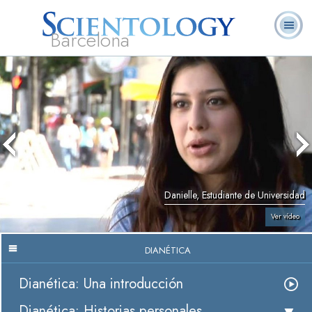
Barcelona
L. Ronald
¿Qué es
Ministros
Preguntas más
Libros
Hubbard
Scientology?
Voluntarios
frecuentes
Danielle, Estudiante de Universidad
Ver vídeo
DIANÉTICA
Dianética: Una introducción
Dianética: Historias personales