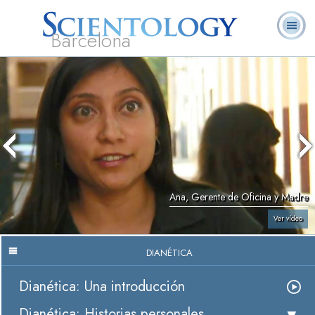
Barcelona
L. Ronald
¿Qué es
Ministros
Preguntas más
Libros
Hubbard
Scientology?
Voluntarios
frecuentes
Ana, Gerente de Oficina y Madre
Ver vídeo
DIANÉTICA
Dianética: Una introducción
Dianética: Historias personales