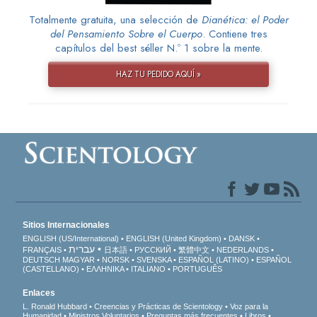
Totalmente gratuita, una selección de
Dianética: el Poder
del Pensamiento Sobre el Cuerpo
. Contiene tres
capítulos del best séller N.º 1 sobre la mente.
HAZ TU PEDIDO AQUÍ »
Sitios Internacionales
ENGLISH (US/International)
ENGLISH (United Kingdom)
DANSK
עברית
FRANÇAIS
日本語
РУССКИЙ
繁體中文
NEDERLANDS
DEUTSCH
MAGYAR
NORSK
SVENSKA
ESPAÑOL (LATINO)
ESPAÑOL
(CASTELLANO)
ΕΛΛΗΝΙΚA
ITALIANO
PORTUGUÊS
Enlaces
L. Ronald Hubbard
Creencias y Prácticas de Scientology
Voz para la
Humanidad
Ministros Voluntarios
Preguntas más frecuentes
Libros