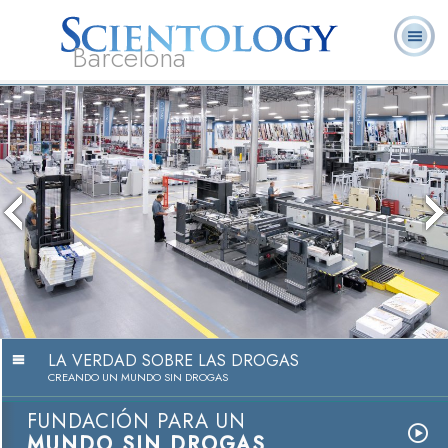
Barcelona
L. Ronald
¿Qué es
Ministros
Preguntas más
Libros
Hubbard
Scientology?
Voluntarios
frecuentes
LA VERDAD SOBRE LAS DROGAS
CREANDO UN MUNDO SIN DROGAS
FUNDACIÓN PARA UN
MUNDO SIN DROGAS