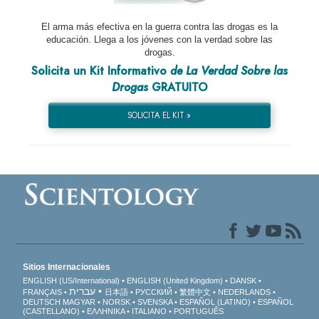
El arma más efectiva en la guerra contra las drogas es la
educación. Llega a los jóvenes con la verdad sobre las
drogas.
Solicita un Kit Informativo
de La Verdad Sobre las
Drogas
GRATUITO
SOLICITA EL KIT »
Sitios Internacionales
ENGLISH (US/International)
ENGLISH (United Kingdom)
DANSK
עברית
FRANÇAIS
日本語
РУССКИЙ
繁體中文
NEDERLANDS
DEUTSCH
MAGYAR
NORSK
SVENSKA
ESPAÑOL (LATINO)
ESPAÑOL
(CASTELLANO)
ΕΛΛΗΝΙΚA
ITALIANO
PORTUGUÊS