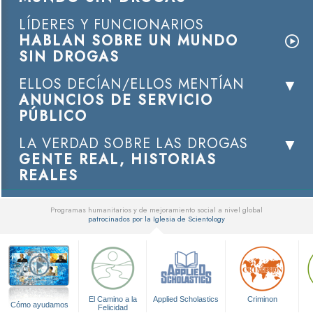
LÍDERES Y FUNCIONARIOS
HABLAN SOBRE UN MUNDO
SIN DROGAS
ELLOS DECÍAN/ELLOS MENTÍAN
ANUNCIOS DE SERVICIO
PÚBLICO
LA VERDAD SOBRE LAS DROGAS
GENTE REAL, HISTORIAS
REALES
Programas humanitarios y de mejoramiento social a nivel global
patrocinados por la Iglesia de Scientology
▼
El Camino a la
Applied Scholastics
Criminon
Cómo ayudamos
Felicidad