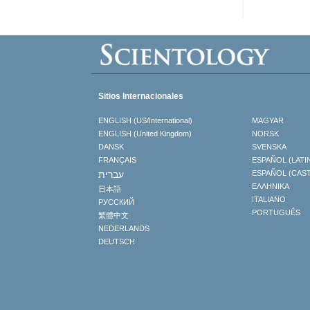
Sitios Internacionales
ENGLISH (US/International)
MAGYAR
ENGLISH (United Kingdom)
NORSK
DANSK
SVENSKA
FRANÇAIS
ESPAÑOL (LATI
עברית
ESPAÑOL (CAS
ΕΛΛΗΝΙΚA
日本語
ITALIANO
РУССКИЙ
PORTUGUÊS
繁體中文
NEDERLANDS
DEUTSCH