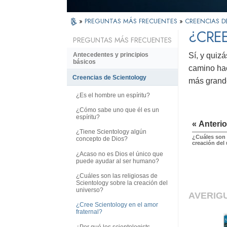
»
PREGUNTAS MÁS FRECUENTES
»
CREENCIAS D
¿CREE
PREGUNTAS MÁS FRECUENTES
Sí, y quiz
Antecedentes y principios
básicos
camino hac
Creencias de Scientology
más grande
¿Es el hombre un espíritu?
¿Cómo sabe uno que él es un
espíritu?
« Anterio
¿Tiene Scientology algún
¿Cuáles son l
concepto de Dios?
creación del
¿Acaso no es Dios el único que
puede ayudar al ser humano?
¿Cuáles son las religiosas de
Scientology sobre la creación del
universo?
AVERIG
¿Cree Scientology en el amor
fraternal?
¿Por qué los scientologists