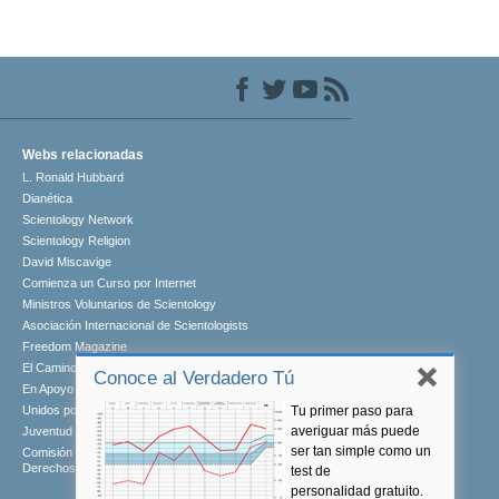
Webs relacionadas
L. Ronald Hubbard
Dianética
Scientology Network
Scientology Religion
David Miscavige
Comienza un Curso por Internet
Ministros Voluntarios de Scientology
Asociación Internacional de Scientologists
Freedom Magazine
El Camino a la Felicidad
Conoce al Verdadero Tú
En Apoyo de Un Mundo Sin Drogas
Tu primer paso para
Unidos por los Derechos Humanos
averiguar más puede
Juventud por los Derechos Humanos
ser tan simple como un
Comisión de Ciudadanos por los
Derechos Humanos
test de
personalidad gratuito.